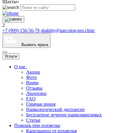
Шахты
2
+7 (909) 156-56-79
shakhty@narcolog-pro.clinic
Вызвать врача
Услуги
О нас
Акции
Фото
Врачи
Отзывы
Лицензии
FAQ
Горячая линия
Наркологический диспансер
Бесплатное лечение наркозависимых
Статьи
Помощь при похмелье
Капельница от похмелья