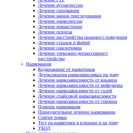
Лечение аутоагрессии
Лечение гипомании
Лечение мании преследования
Лечение нарколепсии
Лечение неврастении
Лечение психоза
Лечение расстройства пищевого поведения
Лечение страхов и фобий
Лечение циклотимии
Лечение тревожно-депрессивного
расстройства
Наркомания
Кодирование от наркотиков
Детоксикация наркозависимых на дому
Лечение наркозависимости от кокаина
Лечение наркозависимости от мефедрона
Лечение наркозависимости от солей
Лечение спайсовой наркозависимости
Лечение наркозависимости от героина
Помощь наркоманам
Принудительное лечение наркомании
Снятие ломки
Тест на наркотики в клинике и на дому
УБОД