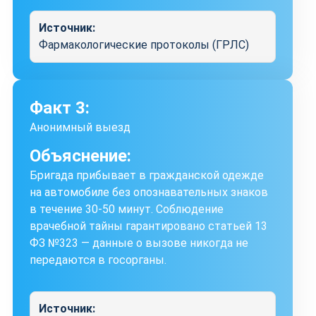
Источник:
Фармакологические протоколы (ГРЛС)
Факт 3:
Анонимный выезд
Объяснение:
Бригада прибывает в гражданской одежде
на автомобиле без опознавательных знаков
в течение 30-50 минут. Соблюдение
врачебной тайны гарантировано статьей 13
ФЗ №323 — данные о вызове никогда не
передаются в госорганы.
Источник: