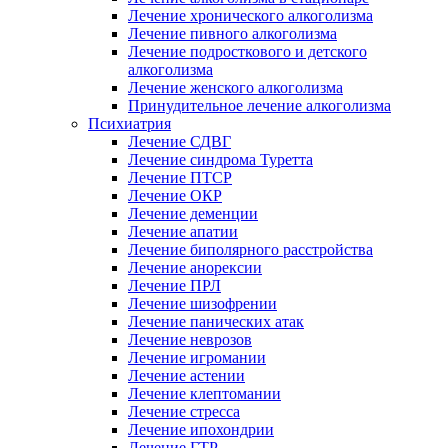
Лечение хронического алкоголизма
Лечение пивного алкоголизма
Лечение подросткового и детского
алкоголизма
Лечение женского алкоголизма
Принудительное лечение алкоголизма
Психиатрия
Лечение СДВГ
Лечение синдрома Туретта
Лечение ПТСР
Лечение ОКР
Лечение деменции
Лечение апатии
Лечение биполярного расстройства
Лечение анорексии
Лечение ПРЛ
Лечение шизофрении
Лечение панических атак
Лечение неврозов
Лечение игромании
Лечение астении
Лечение клептомании
Лечение стресса
Лечение ипохондрии
Лечение ГТР