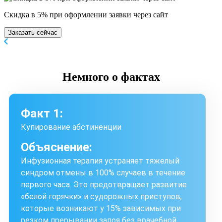
Скидка в 5% при оформлении заявки через сайт
Заказать сейчас
Немного
о фактах
Факт 1:
Купирование абстиненции
Объяснение:
Инфузионная терапия устраняет тяжелый
синдром отмены в 100% случаев в течение
первого часа. Это предотвращает развитие
«белой горячки» и судорожных приступов,
которые возникают у 15% зависимых при
резком прерывании запоя без врачебной