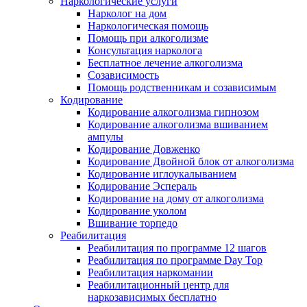
Наркологические услуги
Нарколог на дом
Наркологическая помощь
Помощь при алкоголизме
Консультация нарколога
Бесплатное лечение алкоголизма
Созависимость
Помощь родственникам и созависимым
Кодирование
Кодирование алкоголизма гипнозом
Кодирование алкоголизма вшиванием
ампулы
Кодирование Довженко
Кодирование Двойной блок от алкоголизма
Кодирование иглоукалыванием
Кодирование Эспераль
Кодирование на дому от алкоголизма
Кодирование уколом
Вшивание торпедо
Реабилитация
Реабилитация по программе 12 шагов
Реабилитация по программе Day Top
Реабилитация наркомании
Реабилитационный центр для
наркозависимых бесплатно