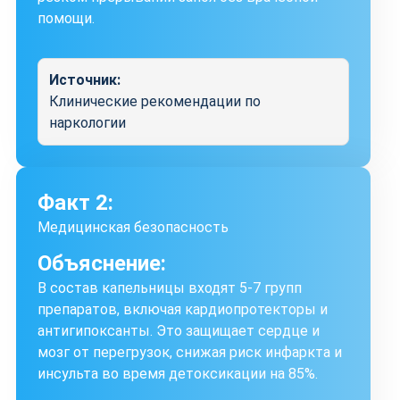
помощи.
Источник:
Клинические рекомендации по
наркологии
Факт 2:
Медицинская безопасность
Объяснение:
В состав капельницы входят 5-7 групп
препаратов, включая кардиопротекторы и
антигипоксанты. Это защищает сердце и
мозг от перегрузок, снижая риск инфаркта и
инсульта во время детоксикации на 85%.