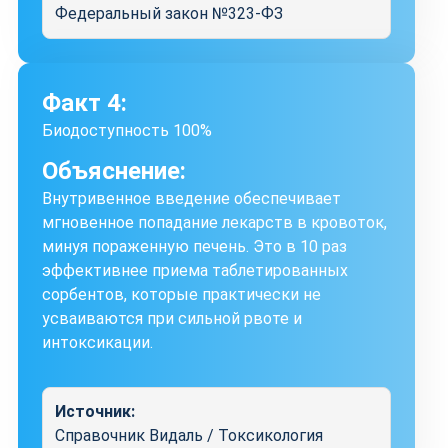
Федеральный закон №323-ФЗ
Факт 4:
Биодоступность 100%
Объяснение:
Внутривенное введение обеспечивает
мгновенное попадание лекарств в кровоток,
минуя пораженную печень. Это в 10 раз
эффективнее приема таблетированных
сорбентов, которые практически не
усваиваются при сильной рвоте и
интоксикации.
Источник:
Справочник Видаль / Токсикология