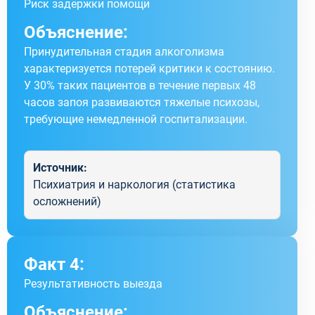
Риск задержки помощи
Объяснение:
Принудительная стадия алкоголизма
характеризуется потерей критики к состоянию.
У 30% таких пациентов в течение первых 48
часов запоя развиваются тяжелые психозы,
требующие немедленной госпитализации.
Источник:
Психиатрия и наркология (статистика
осложнений)
Факт 4:
Результативность выезда
Объяснение: