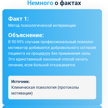
Немного
о фактах
Факт 1:
Метод психологической интервенции
Объяснение:
В 90-95% случаев профессиональный психолог-
мотиватор добивается добровольного согласия
пациента на процедуру без применения силы.
Это единственный законный способ начать
лечение, если больной отказывается.
Источник:
Клиническая психология (протоколы
мотивации)