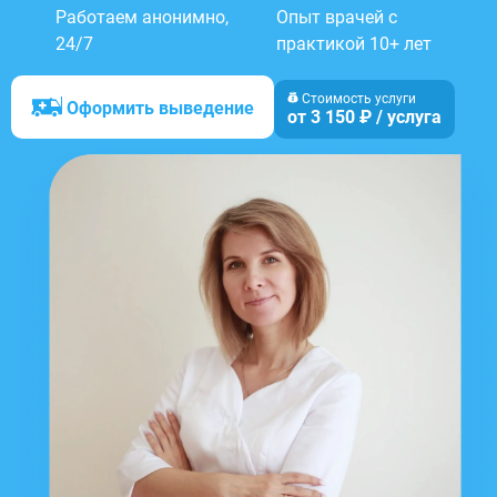
Работаем анонимно,
Опыт врачей с
24/7
практикой 10+ лет
Стоимость услуги
Оформить выведение
от 3 150 ₽ / услуга