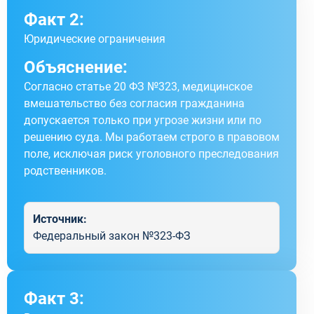
Факт 2:
Юридические ограничения
Объяснение:
Согласно статье 20 ФЗ №323, медицинское
вмешательство без согласия гражданина
допускается только при угрозе жизни или по
решению суда. Мы работаем строго в правовом
поле, исключая риск уголовного преследования
родственников.
Источник:
Федеральный закон №323-ФЗ
Факт 3: