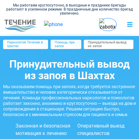
Мы работаем круглосуточно, в выходные и праздники бригады
работают в усиленном режиме. В праздничные дни количество бригад
увеличено.
Наркология Течение в
Помощь при
Принудительный вывод
Шахтах
запое
из запоя
Принудительный вывод
из запоя в Шахтах
Мы оказываем помощь при запоях, когда требуется экстренное
вмешательство и человек категорически отказывается от
лечения. Команда профессиональных наркологов и психологов
работает законно, анонимно и круглосуточно — выезда на дом и
сопровождения в стационаре. Решаем ситуацию быстро,
безопасно и с минимальным стрессом для пациента и семьи.
Законная и безопасная
Оперативный выезд
мотивация к лечению
специалистов