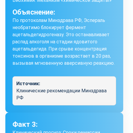
Биохимия: Механизм «химической защиты»
Объяснение:
По протоколам Минздрава РФ, Эспераль
необратимо блокирует фермент
ацетальдегидрогеназу. Это останавливает
распад алкоголя на стадии ядовитого
ацетальдегида. При срыве концентрация
токсинов в организме возрастает в 20 раз,
вызывая мгновенную аверсивную реакцию.
Источник:
Клинические рекомендации Минздрава
РФ
Факт 3:
Клинический прогноз: Сроки ремиссии