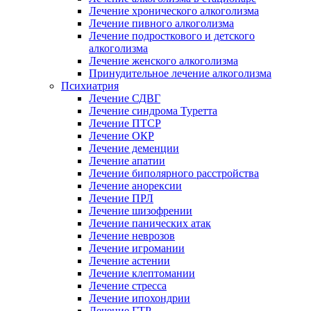
Лечение хронического алкоголизма
Лечение пивного алкоголизма
Лечение подросткового и детского
алкоголизма
Лечение женского алкоголизма
Принудительное лечение алкоголизма
Психиатрия
Лечение СДВГ
Лечение синдрома Туретта
Лечение ПТСР
Лечение ОКР
Лечение деменции
Лечение апатии
Лечение биполярного расстройства
Лечение анорексии
Лечение ПРЛ
Лечение шизофрении
Лечение панических атак
Лечение неврозов
Лечение игромании
Лечение астении
Лечение клептомании
Лечение стресса
Лечение ипохондрии
Лечение ГТР