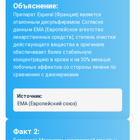
Объяснение:
Препарат Esperal (Франция) является
эталонным дисульфирамом. Согласно
данным EMA (Европейское агентство
лекарственных средств), степень очистки
действующего вещества в оригинале
обеспечивает более стабильную
концентрацию в крови и на 30% меньше
побочных эффектов со стороны печени по
сравнению с дженериками.
Источник:
EMA (Европейский союз)
Факт 2: