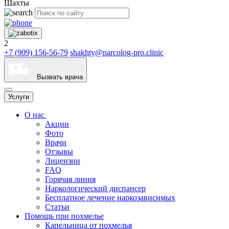
Шахты
2
+7 (909) 156-56-79
shakhty@narcolog-pro.clinic
Вызвать врача
Услуги
О нас
Акции
Фото
Врачи
Отзывы
Лицензии
FAQ
Горячая линия
Наркологический диспансер
Бесплатное лечение наркозависимых
Статьи
Помощь при похмелье
Капельница от похмелья