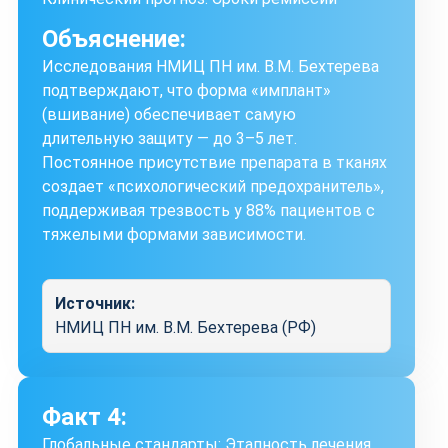
Объяснение:
Исследования НМИЦ ПН им. В.М. Бехтерева
подтверждают, что форма «имплант»
(вшивание) обеспечивает самую
длительную защиту — до 3–5 лет.
Постоянное присутствие препарата в тканях
создает «психологический предохранитель»,
поддерживая трезвость у 88% пациентов с
тяжелыми формами зависимости.
Источник:
НМИЦ ПН им. В.М. Бехтерева (РФ)
Факт 4:
Глобальные стандарты: Этапность лечения