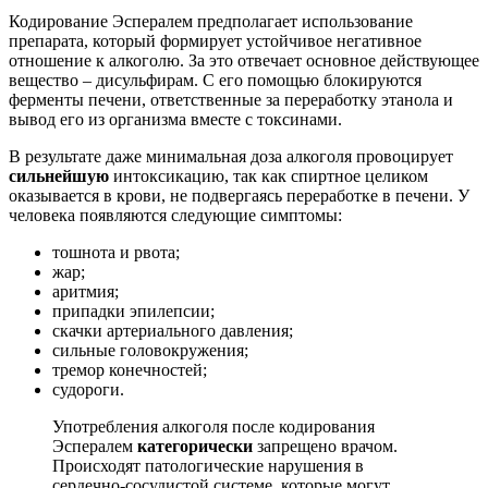
Кодирование Эспералем предполагает использование
препарата, который формирует устойчивое негативное
отношение к алкоголю. За это отвечает основное действующее
вещество – дисульфирам. С его помощью блокируются
ферменты печени, ответственные за переработку этанола и
вывод его из организма вместе с токсинами.
В результате даже минимальная доза алкоголя провоцирует
сильнейшую
интоксикацию, так как спиртное целиком
оказывается в крови, не подвергаясь переработке в печени. У
человека появляются следующие симптомы:
тошнота и рвота;
жар;
аритмия;
припадки эпилепсии;
скачки артериального давления;
сильные головокружения;
тремор конечностей;
судороги.
Употребления алкоголя после кодирования
Эспералем
категорически
запрещено врачом.
Происходят патологические нарушения в
сердечно-сосудистой системе, которые могут