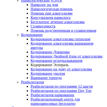
Наркологические услуги
Нарколог на дом
Наркологическая помощь
Помощь при алкоголизме
Консультация нарколога
Бесплатное лечение алкоголизма
Созависимость
Помощь родственникам и созависимым
Кодирование
Кодирование алкоголизма гипнозом
Кодирование алкоголизма вшиванием
ампулы
Кодирование Довженко
Кодирование Двойной блок от алкоголизма
Кодирование иглоукалыванием
Кодирование Эспераль
Кодирование на дому от алкоголизма
Кодирование уколом
Вшивание торпедо
Реабилитация
Реабилитация по программе 12 шагов
Реабилитация по программе Day Top
Реабилитация наркомании
Реабилитационный центр для
наркозависимых бесплатно