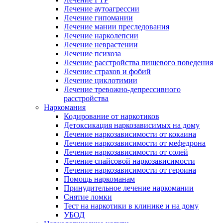
Лечение аутоагрессии
Лечение гипомании
Лечение мании преследования
Лечение нарколепсии
Лечение неврастении
Лечение психоза
Лечение расстройства пищевого поведения
Лечение страхов и фобий
Лечение циклотимии
Лечение тревожно-депрессивного
расстройства
Наркомания
Кодирование от наркотиков
Детоксикация наркозависимых на дому
Лечение наркозависимости от кокаина
Лечение наркозависимости от мефедрона
Лечение наркозависимости от солей
Лечение спайсовой наркозависимости
Лечение наркозависимости от героина
Помощь наркоманам
Принудительное лечение наркомании
Снятие ломки
Тест на наркотики в клинике и на дому
УБОД