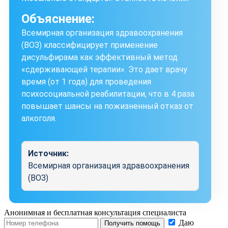
Объяснение:
Всемирная организация здравоохранения
(ВОЗ) классифицирует применение
дисульфирама как эффективный метод
«сдерживающей терапии». Это дает врачу
время (от 1 года) для проведения
психосоциальной реабилитации, что в 4 раза
повышает шансы на пожизненный отказ от
алкоголя.
Источник:
Всемирная организация здравоохранения
(ВОЗ)
Анонимная и бесплатная
консультация специалиста
Даю
Получить помощь