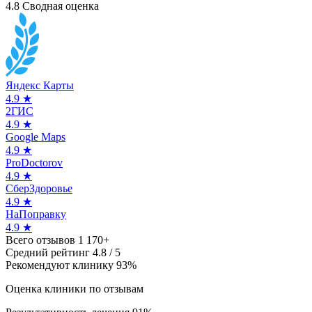
4.8
Сводная оценка
Яндекс Карты
4.9
★
2ГИС
4.9
★
Google Maps
4.9
★
ProDoctorov
4.9
★
СберЗдоровье
4.9
★
НаПоправку
4.9
★
Всего отзывов
1 170+
Средний рейтинг
4.8
/ 5
Рекомендуют клинику
93%
Оценка клиники по отзывам