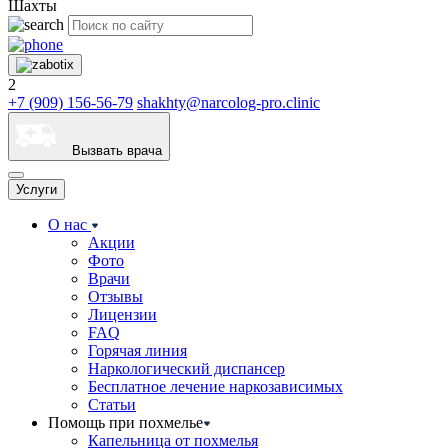
Шахты
2
+7 (909) 156-56-79
shakhty@narcolog-pro.clinic
Вызвать врача
Услуги
О нас
Акции
Фото
Врачи
Отзывы
Лицензии
FAQ
Горячая линия
Наркологический диспансер
Бесплатное лечение наркозависимых
Статьи
Помощь при похмелье
Капельница от похмелья