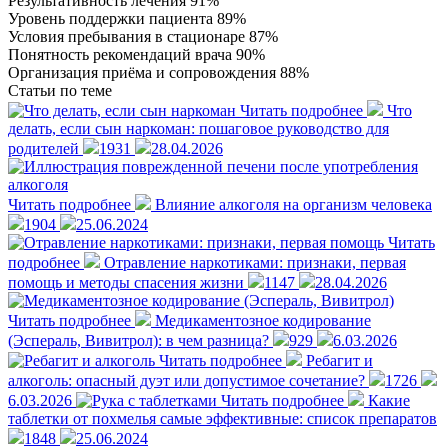
Результативность лечения
91%
Уровень поддержки пациента
89%
Условия пребывания в стационаре
87%
Понятность рекомендаций врача
90%
Организация приёма и сопровождения
88%
Статьи
по теме
Читать подробнее
Что
делать, если сын наркоман: пошаговое руководство для
родителей
1931
28.04.2026
Читать подробнее
Влияние алкоголя на организм человека
1904
25.06.2024
Читать
подробнее
Отравление наркотиками: признаки, первая
помощь и методы спасения жизни
1147
28.04.2026
Читать подробнее
Медикаментозное кодирование
(Эспераль, Вивитрол): в чем разница?
929
6.03.2026
Читать подробнее
Ребагит и
алкоголь: опасный дуэт или допустимое сочетание?
1726
6.03.2026
Читать подробнее
Какие
таблетки от похмелья самые эффективные: список препаратов
1848
25.06.2024