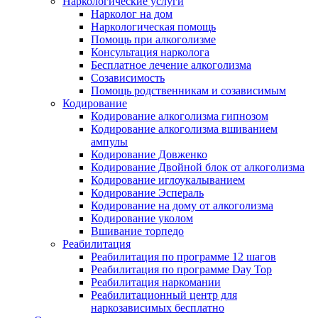
Наркологические услуги
Нарколог на дом
Наркологическая помощь
Помощь при алкоголизме
Консультация нарколога
Бесплатное лечение алкоголизма
Созависимость
Помощь родственникам и созависимым
Кодирование
Кодирование алкоголизма гипнозом
Кодирование алкоголизма вшиванием
ампулы
Кодирование Довженко
Кодирование Двойной блок от алкоголизма
Кодирование иглоукалыванием
Кодирование Эспераль
Кодирование на дому от алкоголизма
Кодирование уколом
Вшивание торпедо
Реабилитация
Реабилитация по программе 12 шагов
Реабилитация по программе Day Top
Реабилитация наркомании
Реабилитационный центр для
наркозависимых бесплатно