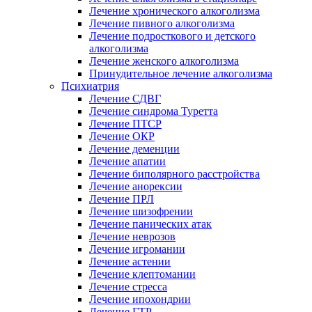
Лечение хронического алкоголизма
Лечение пивного алкоголизма
Лечение подросткового и детского
алкоголизма
Лечение женского алкоголизма
Принудительное лечение алкоголизма
Психиатрия
Лечение СДВГ
Лечение синдрома Туретта
Лечение ПТСР
Лечение ОКР
Лечение деменции
Лечение апатии
Лечение биполярного расстройства
Лечение анорексии
Лечение ПРЛ
Лечение шизофрении
Лечение панических атак
Лечение неврозов
Лечение игромании
Лечение астении
Лечение клептомании
Лечение стресса
Лечение ипохондрии
Лечение ГТР