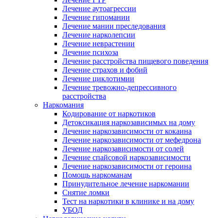
Лечение аутоагрессии
Лечение гипомании
Лечение мании преследования
Лечение нарколепсии
Лечение неврастении
Лечение психоза
Лечение расстройства пищевого поведения
Лечение страхов и фобий
Лечение циклотимии
Лечение тревожно-депрессивного
расстройства
Наркомания
Кодирование от наркотиков
Детоксикация наркозависимых на дому
Лечение наркозависимости от кокаина
Лечение наркозависимости от мефедрона
Лечение наркозависимости от солей
Лечение спайсовой наркозависимости
Лечение наркозависимости от героина
Помощь наркоманам
Принудительное лечение наркомании
Снятие ломки
Тест на наркотики в клинике и на дому
УБОД