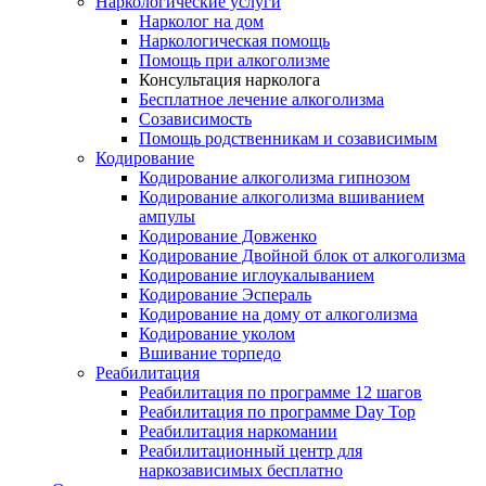
Наркологические услуги
Нарколог на дом
Наркологическая помощь
Помощь при алкоголизме
Консультация нарколога
Бесплатное лечение алкоголизма
Созависимость
Помощь родственникам и созависимым
Кодирование
Кодирование алкоголизма гипнозом
Кодирование алкоголизма вшиванием
ампулы
Кодирование Довженко
Кодирование Двойной блок от алкоголизма
Кодирование иглоукалыванием
Кодирование Эспераль
Кодирование на дому от алкоголизма
Кодирование уколом
Вшивание торпедо
Реабилитация
Реабилитация по программе 12 шагов
Реабилитация по программе Day Top
Реабилитация наркомании
Реабилитационный центр для
наркозависимых бесплатно