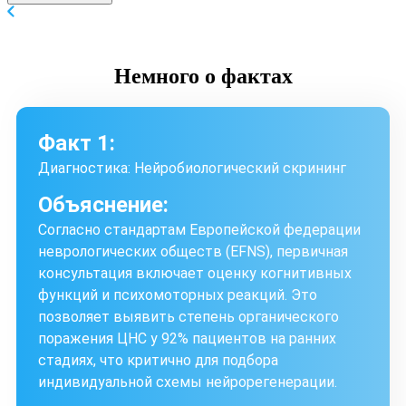
Немного
о фактах
Факт 1:
Диагностика: Нейробиологический скрининг
Объяснение:
Согласно стандартам Европейской федерации
неврологических обществ (EFNS), первичная
консультация включает оценку когнитивных
функций и психомоторных реакций. Это
позволяет выявить степень органического
поражения ЦНС у 92% пациентов на ранних
стадиях, что критично для подбора
индивидуальной схемы нейрорегенерации.