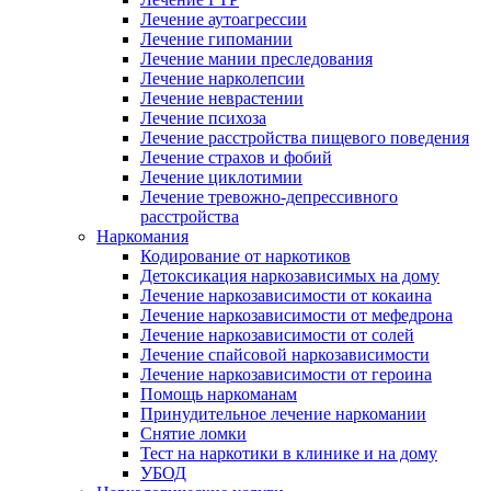
Лечение аутоагрессии
Лечение гипомании
Лечение мании преследования
Лечение нарколепсии
Лечение неврастении
Лечение психоза
Лечение расстройства пищевого поведения
Лечение страхов и фобий
Лечение циклотимии
Лечение тревожно-депрессивного
расстройства
Наркомания
Кодирование от наркотиков
Детоксикация наркозависимых на дому
Лечение наркозависимости от кокаина
Лечение наркозависимости от мефедрона
Лечение наркозависимости от солей
Лечение спайсовой наркозависимости
Лечение наркозависимости от героина
Помощь наркоманам
Принудительное лечение наркомании
Снятие ломки
Тест на наркотики в клинике и на дому
УБОД