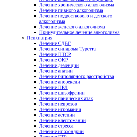
Лечение хронического алкоголизма
Лечение пивного алкоголизма
Лечение подросткового и детского
алкоголизма
Лечение женского алкоголизма
Принудительное лечение алкоголизма
Психиатрия
Лечение СДВГ
Лечение синдрома Туретта
Лечение ПТСР
Лечение ОКР
Лечение деменции
Лечение апатии
Лечение биполярного расстройства
Лечение анорексии
Лечение ПРЛ
Лечение шизофрении
Лечение панических атак
Лечение неврозов
Лечение игромании
Лечение астении
Лечение клептомании
Лечение стресса
Лечение ипохондрии
Лечение ГТР