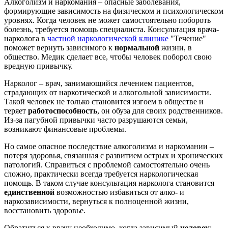
Алкоголизм и наркомания – опасные заболевания,
формирующие зависимость на физическом и психологическом
уровнях. Когда человек не может самостоятельно побороть
болезнь, требуется помощь специалиста. Консультация врача-
нарколога в
частной наркологической клинике
"Течение"
поможет вернуть зависимого к
нормальной
жизни, в
общество. Медик сделает все, чтобы человек поборол свою
вредную привычку.
Нарколог – врач, занимающийся лечением пациентов,
страдающих от наркотической и алкогольной зависимости.
Такой человек не только становится изгоем в обществе и
теряет
работоспособность
, он обуза для своих родственников.
Из-за пагубной привычки часто разрушаются семьи,
возникают финансовые проблемы.
Но самое опасное последствие алкоголизма и наркомании –
потеря здоровья, связанная с развитием острых и хронических
патологий. Справиться с проблемой самостоятельно очень
сложно, практически всегда требуется наркологическая
помощь. В таком случае консультация нарколога становится
единственной
возможностью избавиться от алко- и
наркозависимости, вернуться к полноценной жизни,
восстановить здоровье.
Обратиться к врачу необходимо, когда зависимый
человек
: