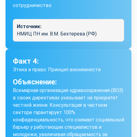
сотрудничество.
Источник:
НМИЦ ПН им. В.М. Бехтерева (РФ)
Факт 4:
Этика и право: Принцип анонимности
Объяснение:
Всемирная организация здравоохранения (ВОЗ)
в своих директивах указывает на приоритет
частной жизни. Консультация в частном
секторе гарантирует 100%
конфиденциальность, что снимает социальный
барьер у работающих специалистов и
молодежи, увеличивая обращаемость за