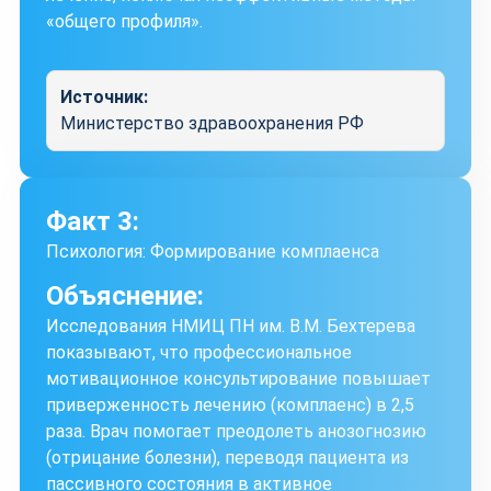
«общего профиля».
Источник:
Министерство здравоохранения РФ
Факт 3:
Психология: Формирование комплаенса
Объяснение:
Исследования НМИЦ ПН им. В.М. Бехтерева
показывают, что профессиональное
мотивационное консультирование повышает
приверженность лечению (комплаенс) в 2,5
раза. Врач помогает преодолеть анозогнозию
(отрицание болезни), переводя пациента из
пассивного состояния в активное