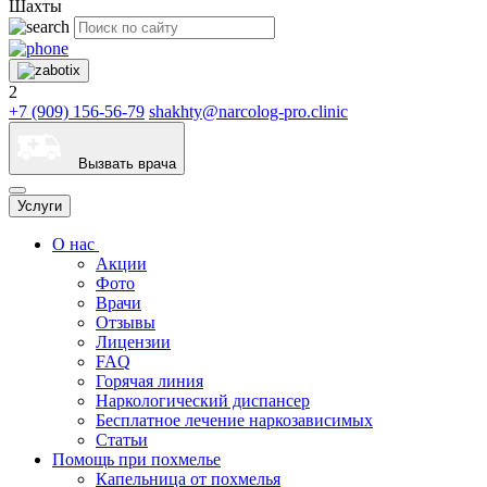
Шахты
2
+7 (909) 156-56-79
shakhty@narcolog-pro.clinic
Вызвать врача
Услуги
О нас
Акции
Фото
Врачи
Отзывы
Лицензии
FAQ
Горячая линия
Наркологический диспансер
Бесплатное лечение наркозависимых
Статьи
Помощь при похмелье
Капельница от похмелья