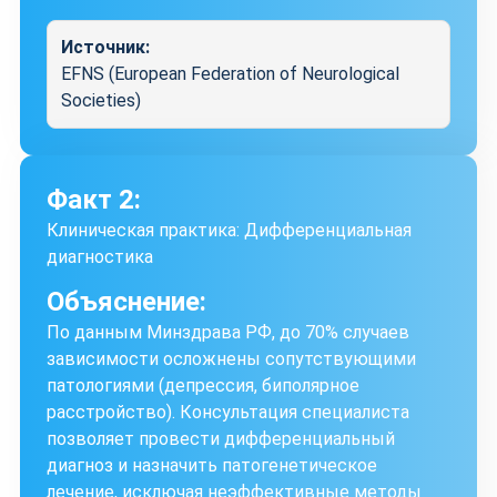
Источник:
EFNS (European Federation of Neurological
Societies)
Факт 2:
Клиническая практика: Дифференциальная
диагностика
Объяснение:
По данным Минздрава РФ, до 70% случаев
зависимости осложнены сопутствующими
патологиями (депрессия, биполярное
расстройство). Консультация специалиста
позволяет провести дифференциальный
диагноз и назначить патогенетическое
лечение, исключая неэффективные методы