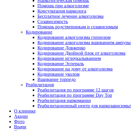
Наркологическая помощь
Помощь при алкоголизме
Консультация нарколога
Бесплатное лечение алкоголизма
Созависимость
Помощь родственникам и созависимым
Кодирование
Кодирование алкоголизма гипнозом
Кодирование алкоголизма вшиванием ампулы
Кодирование Довженко
Кодирование Двойной блок от алкоголизма
Кодирование иглоукалыванием
Кодирование Эспераль
Кодирование на дому от алкоголизма
Кодирование уколом
Вшивание торпедо
Реабилитация
Реабилитация по программе 12 шагов
Реабилитация по программе Day Top
Реабилитация наркомании
Реабилитационный центр для наркозависимых
О клинике
Акции
Фото
Врачи