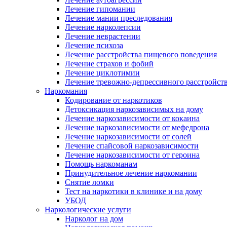
Лечение гипомании
Лечение мании преследования
Лечение нарколепсии
Лечение неврастении
Лечение психоза
Лечение расстройства пищевого поведения
Лечение страхов и фобий
Лечение циклотимии
Лечение тревожно-депрессивного расстройст
Наркомания
Кодирование от наркотиков
Детоксикация наркозависимых на дому
Лечение наркозависимости от кокаина
Лечение наркозависимости от мефедрона
Лечение наркозависимости от солей
Лечение спайсовой наркозависимости
Лечение наркозависимости от героина
Помощь наркоманам
Принудительное лечение наркомании
Снятие ломки
Тест на наркотики в клинике и на дому
УБОД
Наркологические услуги
Нарколог на дом