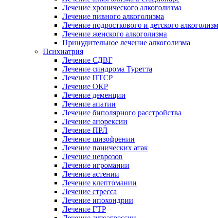
Лечение хронического алкоголизма
Лечение пивного алкоголизма
Лечение подросткового и детского алкоголиз
Лечение женского алкоголизма
Принудительное лечение алкоголизма
Психиатрия
Лечение СДВГ
Лечение синдрома Туретта
Лечение ПТСР
Лечение ОКР
Лечение деменции
Лечение апатии
Лечение биполярного расстройства
Лечение анорексии
Лечение ПРЛ
Лечение шизофрении
Лечение панических атак
Лечение неврозов
Лечение игромании
Лечение астении
Лечение клептомании
Лечение стресса
Лечение ипохондрии
Лечение ГТР
Лечение аутоагрессии