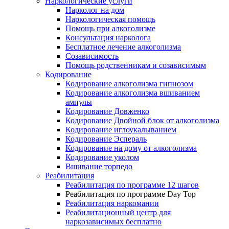
Наркологические услуги
Нарколог на дом
Наркологическая помощь
Помощь при алкоголизме
Консультация нарколога
Бесплатное лечение алкоголизма
Созависимость
Помощь родственникам и созависимым
Кодирование
Кодирование алкоголизма гипнозом
Кодирование алкоголизма вшиванием
ампулы
Кодирование Довженко
Кодирование Двойной блок от алкоголизма
Кодирование иглоукалыванием
Кодирование Эспераль
Кодирование на дому от алкоголизма
Кодирование уколом
Вшивание торпедо
Реабилитация
Реабилитация по программе 12 шагов
Реабилитация по программе Day Top
Реабилитация наркомании
Реабилитационный центр для
наркозависимых бесплатно