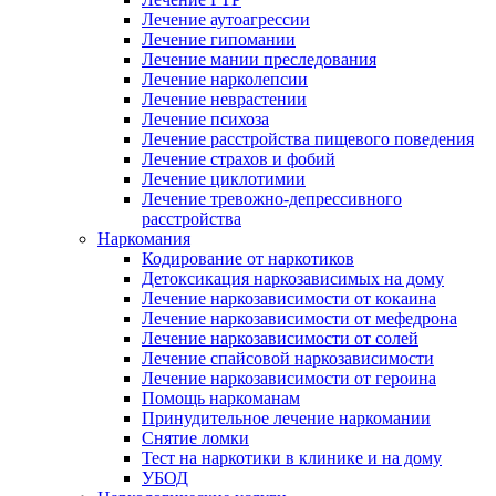
Лечение аутоагрессии
Лечение гипомании
Лечение мании преследования
Лечение нарколепсии
Лечение неврастении
Лечение психоза
Лечение расстройства пищевого поведения
Лечение страхов и фобий
Лечение циклотимии
Лечение тревожно-депрессивного
расстройства
Наркомания
Кодирование от наркотиков
Детоксикация наркозависимых на дому
Лечение наркозависимости от кокаина
Лечение наркозависимости от мефедрона
Лечение наркозависимости от солей
Лечение спайсовой наркозависимости
Лечение наркозависимости от героина
Помощь наркоманам
Принудительное лечение наркомании
Снятие ломки
Тест на наркотики в клинике и на дому
УБОД