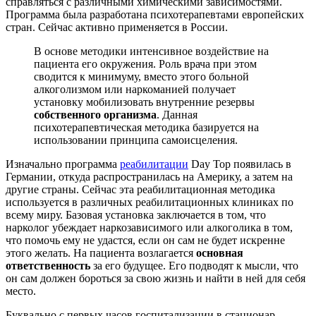
справляться с различными химическими зависимостями.
Программа была разработана психотерапевтами европейских
стран. Сейчас активно применяется в России.
В основе методики интенсивное воздействие на
пациента его окружения. Роль врача при этом
сводится к минимуму, вместо этого больной
алкоголизмом или наркоманией получает
установку мобилизовать внутренние резервы
собственного организма
. Данная
психотерапевтическая методика базируется на
использовании принципа самоисцеления.
Изначально программа
реабилитации
Day Top появилась в
Германии, откуда распространилась на Америку, а затем на
другие страны. Сейчас эта реабилитационная методика
используется в различных реабилитационных клиниках по
всему миру. Базовая установка заключается в том, что
нарколог убеждает наркозависимого или алкоголика в том,
что помочь ему не удастся, если он сам не будет искренне
этого желать. На пациента возлагается
основная
ответственность
за его будущее. Его подводят к мысли, что
он сам должен бороться за свою жизнь и найти в ней для себя
место.
Буквально с первых часов госпитализации в стационар