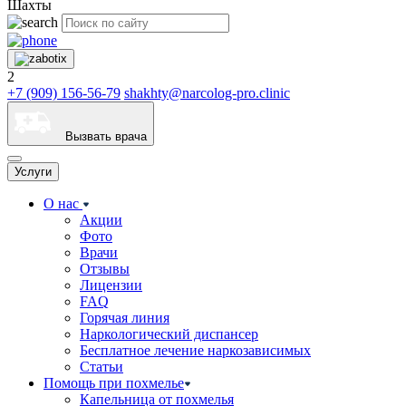
Шахты
2
+7 (909) 156-56-79
shakhty@narcolog-pro.clinic
Вызвать врача
Услуги
О нас
Акции
Фото
Врачи
Отзывы
Лицензии
FAQ
Горячая линия
Наркологический диспансер
Бесплатное лечение наркозависимых
Статьи
Помощь при похмелье
Капельница от похмелья