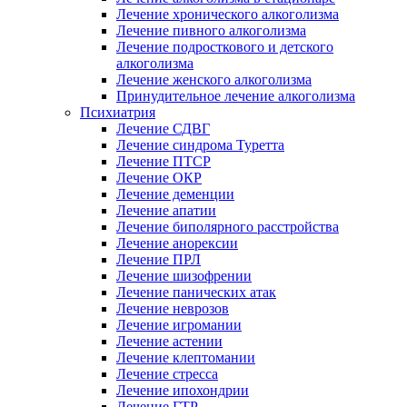
Лечение хронического алкоголизма
Лечение пивного алкоголизма
Лечение подросткового и детского
алкоголизма
Лечение женского алкоголизма
Принудительное лечение алкоголизма
Психиатрия
Лечение СДВГ
Лечение синдрома Туретта
Лечение ПТСР
Лечение ОКР
Лечение деменции
Лечение апатии
Лечение биполярного расстройства
Лечение анорексии
Лечение ПРЛ
Лечение шизофрении
Лечение панических атак
Лечение неврозов
Лечение игромании
Лечение астении
Лечение клептомании
Лечение стресса
Лечение ипохондрии
Лечение ГТР