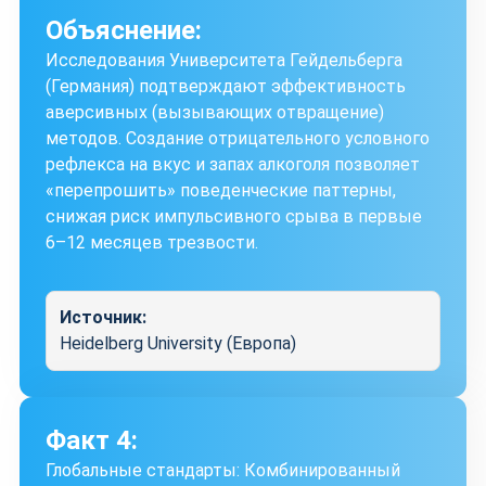
Объяснение:
Исследования Университета Гейдельберга
(Германия) подтверждают эффективность
аверсивных (вызывающих отвращение)
методов. Создание отрицательного условного
рефлекса на вкус и запах алкоголя позволяет
«перепрошить» поведенческие паттерны,
снижая риск импульсивного срыва в первые
6–12 месяцев трезвости.
Источник:
Heidelberg University (Европа)
Факт 4:
Глобальные стандарты: Комбинированный