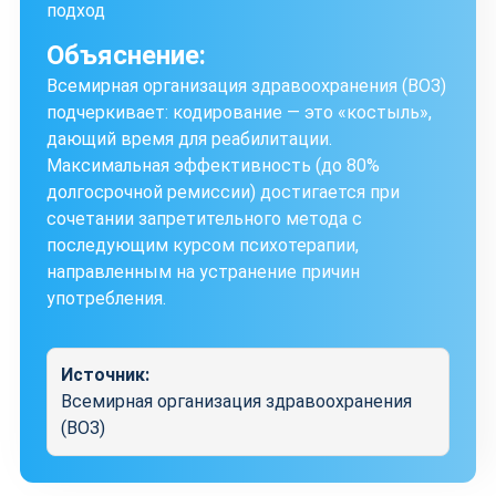
подход
Объяснение:
Всемирная организация здравоохранения (ВОЗ)
подчеркивает: кодирование — это «костыль»,
дающий время для реабилитации.
Максимальная эффективность (до 80%
долгосрочной ремиссии) достигается при
сочетании запретительного метода с
последующим курсом психотерапии,
направленным на устранение причин
употребления.
Источник:
Всемирная организация здравоохранения
(ВОЗ)