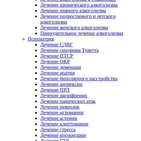
Лечение хронического алкоголизма
Лечение пивного алкоголизма
Лечение подросткового и детского
алкоголизма
Лечение женского алкоголизма
Принудительное лечение алкоголизма
Психиатрия
Лечение СДВГ
Лечение синдрома Туретта
Лечение ПТСР
Лечение ОКР
Лечение деменции
Лечение апатии
Лечение биполярного расстройства
Лечение анорексии
Лечение ПРЛ
Лечение шизофрении
Лечение панических атак
Лечение неврозов
Лечение игромании
Лечение астении
Лечение клептомании
Лечение стресса
Лечение ипохондрии
Лечение ГТР