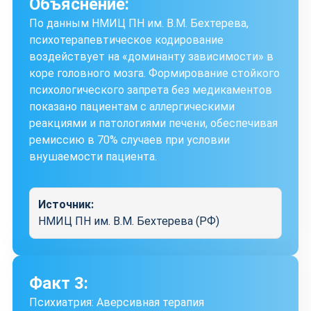
Объяснение:
По данным НМИЦ ПН им. В.М. Бехтерева,
психотерапевтическое кодирование
воздействует на «доминанту зависимости» в
коре головного мозга. Формирование стойкого
психологического запрета без медикаментов
показано пациентам с аллергическими
реакциями и патологиями печени, обеспечивая
ремиссию в 70% случаев при условии
внушаемости пациента.
Источник:
НМИЦ ПН им. В.М. Бехтерева (РФ)
Факт 3:
Психиатрия: Аверсивная терапия