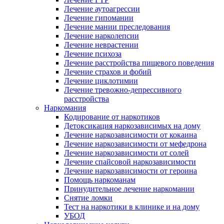
Лечение аутоагрессии
Лечение гипомании
Лечение мании преследования
Лечение нарколепсии
Лечение неврастении
Лечение психоза
Лечение расстройства пищевого поведения
Лечение страхов и фобий
Лечение циклотимии
Лечение тревожно-депрессивного
расстройства
Наркомания
Кодирование от наркотиков
Детоксикация наркозависимых на дому
Лечение наркозависимости от кокаина
Лечение наркозависимости от мефедрона
Лечение наркозависимости от солей
Лечение спайсовой наркозависимости
Лечение наркозависимости от героина
Помощь наркоманам
Принудительное лечение наркомании
Снятие ломки
Тест на наркотики в клинике и на дому
УБОД