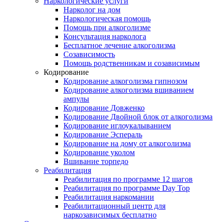
Наркологические услуги
Нарколог на дом
Наркологическая помощь
Помощь при алкоголизме
Консультация нарколога
Бесплатное лечение алкоголизма
Созависимость
Помощь родственникам и созависимым
Кодирование
Кодирование алкоголизма гипнозом
Кодирование алкоголизма вшиванием
ампулы
Кодирование Довженко
Кодирование Двойной блок от алкоголизма
Кодирование иглоукалыванием
Кодирование Эспераль
Кодирование на дому от алкоголизма
Кодирование уколом
Вшивание торпедо
Реабилитация
Реабилитация по программе 12 шагов
Реабилитация по программе Day Top
Реабилитация наркомании
Реабилитационный центр для
наркозависимых бесплатно