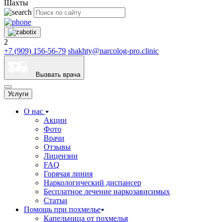
Шахты
2
+7 (909) 156-56-79
shakhty@narcolog-pro.clinic
Вызвать врача
Услуги
О нас
Акции
Фото
Врачи
Отзывы
Лицензии
FAQ
Горячая линия
Наркологический диспансер
Бесплатное лечение наркозависимых
Статьи
Помощь при похмелье
Капельница от похмелья