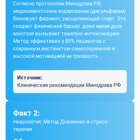
Согласно протоколам Минздрава РФ,
медикаментозное кодирование (дисульфирам)
блокирует фермент, расщепляющий спирт. Это
создает физический барьер: даже малая доза
алкоголя вызывает тяжелую интоксикацию.
Метод эффективен у 85% пациентов с
сохранным инстинктом самосохранения и
высокой мотивацией на трезвость.
Источник:
Клинические рекомендации Минздрава РФ
Факт 2:
Неврология: Метод Довженко и стресс-
терапия