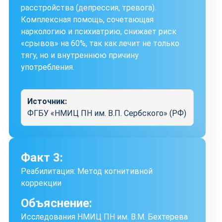
расстройства (депрессия, тревога).
Комплексная помощь, сочетающая
наркологию и психиатрию, снижает риск
«срывов» на 60%, так как лечит не только
тягу, но и внутреннюю причину
употребления.
Источник:
ФГБУ «НМИЦ ПН им. В.П. Сербского» (РФ)
Факт 3:
Реабилитация: Метод когнитивной
коррекции
Объяснение:
Исследования НМИЦ ПН им. В.М. Бехтерева