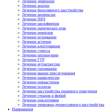
Лечение деменции
Лечение апатии
Лечение биполярного расстройства
Лечение анорексии
Лечение ПРЛ
Лечение шизофрении
Лечение панических атак
Лечение неврозов
Лечение игромании
Лечение астении
Лечение клептомании
Лечение стресса
Лечение ипохондрии
Лечение ГТР
Лечение аутоагрессии
Лечение гипомании
Лечение мании преследования
Лечение нарколепсии
Лечение неврастении
Лечение психоза
Лечение расстройства пищевого поведения
Лечение страхов и фобий
Лечение циклотимии
Лечение тревожно-депрессивного расстройства
Наркомания