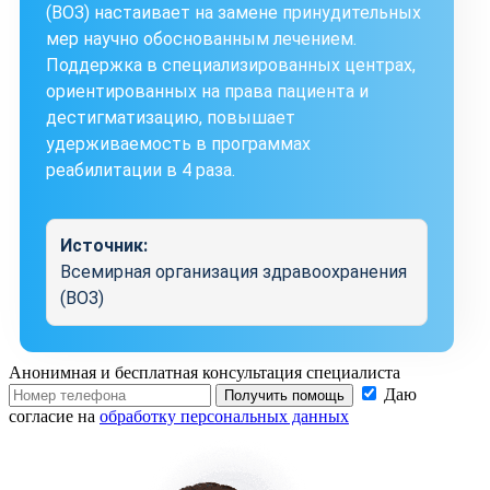
(ВОЗ) настаивает на замене принудительных
мер научно обоснованным лечением.
Поддержка в специализированных центрах,
ориентированных на права пациента и
дестигматизацию, повышает
удерживаемость в программах
реабилитации в 4 раза.
Источник:
Всемирная организация здравоохранения
(ВОЗ)
Анонимная и бесплатная
консультация специалиста
Даю
Получить помощь
согласие на
обработку персональных данных