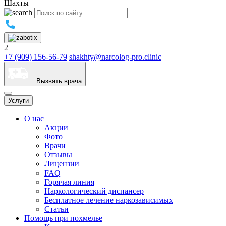
Шахты
2
+7 (909) 156-56-79
shakhty@narcolog-pro.clinic
Вызвать врача
Услуги
О нас
Акции
Фото
Врачи
Отзывы
Лицензии
FAQ
Горячая линия
Наркологический диспансер
Бесплатное лечение наркозависимых
Статьи
Помощь при похмелье