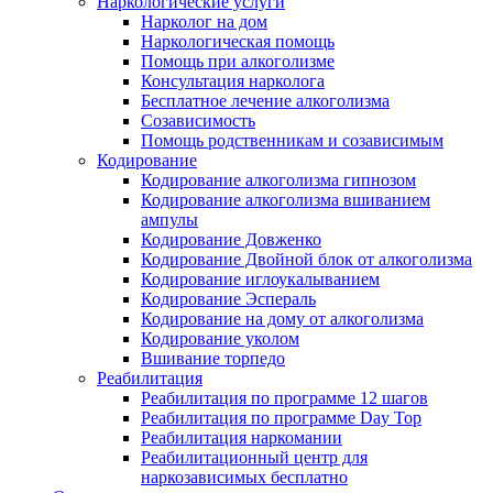
Наркологические услуги
Нарколог на дом
Наркологическая помощь
Помощь при алкоголизме
Консультация нарколога
Бесплатное лечение алкоголизма
Созависимость
Помощь родственникам и созависимым
Кодирование
Кодирование алкоголизма гипнозом
Кодирование алкоголизма вшиванием
ампулы
Кодирование Довженко
Кодирование Двойной блок от алкоголизма
Кодирование иглоукалыванием
Кодирование Эспераль
Кодирование на дому от алкоголизма
Кодирование уколом
Вшивание торпедо
Реабилитация
Реабилитация по программе 12 шагов
Реабилитация по программе Day Top
Реабилитация наркомании
Реабилитационный центр для
наркозависимых бесплатно