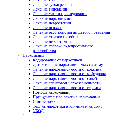
Лечение аутоагрессии
Лечение гипомании
Лечение мании преследования
Лечение нарколепсии
Лечение неврастении
Лечение психоза
Лечение расстройства пищевого поведения
Лечение страхов и фобий
Лечение циклотимии
Лечение тревожно-депрессивного
расстройства
Наркомания
Кодирование от наркотиков
Детоксикация наркозависимых на дому
Лечение наркозависимости от кокаина
Лечение наркозависимости от мефедрона
Лечение наркозависимости от солей
Лечение спайсовой наркозависимости
Лечение наркозависимости от героина
Помощь наркоманам
Принудительное лечение наркомании
Снятие ломки
Тест на наркотики в клинике и на дому
УБОД