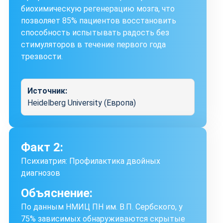
биохимическую регенерацию мозга, что
позволяет 85% пациентов восстановить
способность испытывать радость без
стимуляторов в течение первого года
трезвости.
Источник:
Heidelberg University (Европа)
Факт 2:
Психиатрия: Профилактика двойных
диагнозов
Объяснение:
По данным НМИЦ ПН им. В.П. Сербского, у
75% зависимых обнаруживаются скрытые