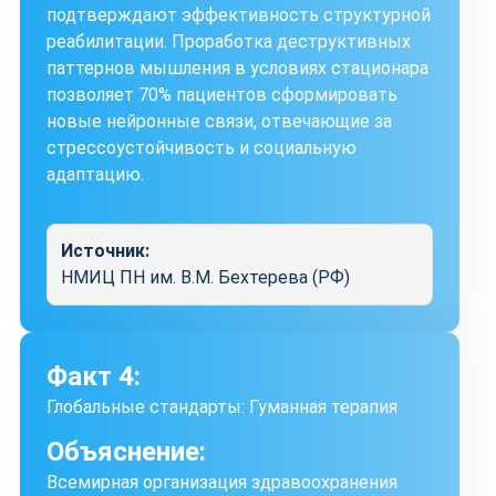
подтверждают эффективность структурной
реабилитации. Проработка деструктивных
паттернов мышления в условиях стационара
позволяет 70% пациентов сформировать
новые нейронные связи, отвечающие за
стрессоустойчивость и социальную
адаптацию.
Источник:
НМИЦ ПН им. В.М. Бехтерева (РФ)
Факт 4:
Глобальные стандарты: Гуманная терапия
Объяснение:
Всемирная организация здравоохранения