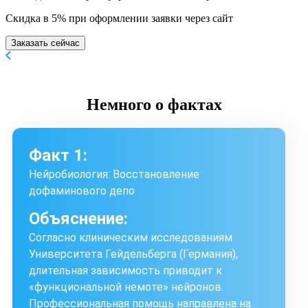
Скидка в 5% при оформлении заявки через сайт
Заказать сейчас
Немного
о фактах
Факт 1:
Нейробиология: Восстановление
дофаминового депо
Объяснение:
Согласно клиническим исследованиям
Университета Гейдельберга (Германия),
длительная зависимость приводит к
«функциональной немоте» нейронов.
Профессиональная помощь направлена на