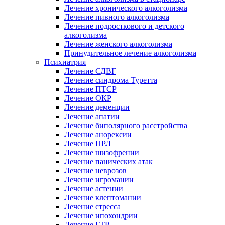
Лечение хронического алкоголизма
Лечение пивного алкоголизма
Лечение подросткового и детского
алкоголизма
Лечение женского алкоголизма
Принудительное лечение алкоголизма
Психиатрия
Лечение СДВГ
Лечение синдрома Туретта
Лечение ПТСР
Лечение ОКР
Лечение деменции
Лечение апатии
Лечение биполярного расстройства
Лечение анорексии
Лечение ПРЛ
Лечение шизофрении
Лечение панических атак
Лечение неврозов
Лечение игромании
Лечение астении
Лечение клептомании
Лечение стресса
Лечение ипохондрии
Лечение ГТР