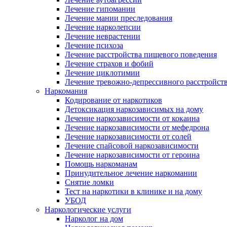
Лечение гипомании
Лечение мании преследования
Лечение нарколепсии
Лечение неврастении
Лечение психоза
Лечение расстройства пищевого поведения
Лечение страхов и фобий
Лечение циклотимии
Лечение тревожно-депрессивного расстройст
Наркомания
Кодирование от наркотиков
Детоксикация наркозависимых на дому
Лечение наркозависимости от кокаина
Лечение наркозависимости от мефедрона
Лечение наркозависимости от солей
Лечение спайсовой наркозависимости
Лечение наркозависимости от героина
Помощь наркоманам
Принудительное лечение наркомании
Снятие ломки
Тест на наркотики в клинике и на дому
УБОД
Наркологические услуги
Нарколог на дом