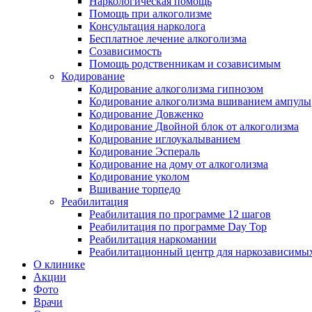
Наркологическая помощь
Помощь при алкоголизме
Консультация нарколога
Бесплатное лечение алкоголизма
Созависимость
Помощь родственникам и созависимым
Кодирование
Кодирование алкоголизма гипнозом
Кодирование алкоголизма вшиванием ампулы
Кодирование Довженко
Кодирование Двойной блок от алкоголизма
Кодирование иглоукалыванием
Кодирование Эспераль
Кодирование на дому от алкоголизма
Кодирование уколом
Вшивание торпедо
Реабилитация
Реабилитация по программе 12 шагов
Реабилитация по программе Day Top
Реабилитация наркомании
Реабилитационный центр для наркозависимых
О клинике
Акции
Фото
Врачи