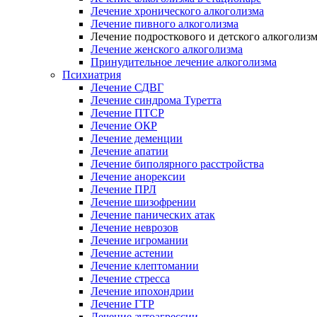
Лечение хронического алкоголизма
Лечение пивного алкоголизма
Лечение подросткового и детского алкоголиз
Лечение женского алкоголизма
Принудительное лечение алкоголизма
Психиатрия
Лечение СДВГ
Лечение синдрома Туретта
Лечение ПТСР
Лечение ОКР
Лечение деменции
Лечение апатии
Лечение биполярного расстройства
Лечение анорексии
Лечение ПРЛ
Лечение шизофрении
Лечение панических атак
Лечение неврозов
Лечение игромании
Лечение астении
Лечение клептомании
Лечение стресса
Лечение ипохондрии
Лечение ГТР
Лечение аутоагрессии