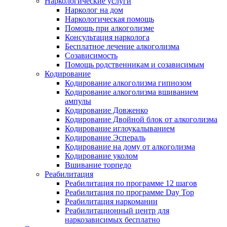
Наркологические услуги
Нарколог на дом
Наркологическая помощь
Помощь при алкоголизме
Консультация нарколога
Бесплатное лечение алкоголизма
Созависимость
Помощь родственникам и созависимым
Кодирование
Кодирование алкоголизма гипнозом
Кодирование алкоголизма вшиванием
ампулы
Кодирование Довженко
Кодирование Двойной блок от алкоголизма
Кодирование иглоукалыванием
Кодирование Эспераль
Кодирование на дому от алкоголизма
Кодирование уколом
Вшивание торпедо
Реабилитация
Реабилитация по программе 12 шагов
Реабилитация по программе Day Top
Реабилитация наркомании
Реабилитационный центр для
наркозависимых бесплатно