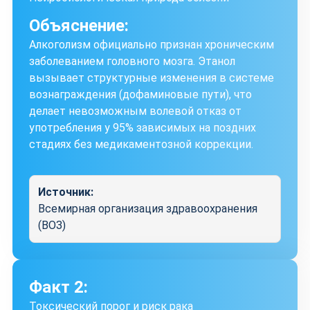
Объяснение:
Алкоголизм официально признан хроническим
заболеванием головного мозга. Этанол
вызывает структурные изменения в системе
вознаграждения (дофаминовые пути), что
делает невозможным волевой отказ от
употребления у 95% зависимых на поздних
стадиях без медикаментозной коррекции.
Источник:
Всемирная организация здравоохранения
(ВОЗ)
Факт 2:
Токсический порог и риск рака