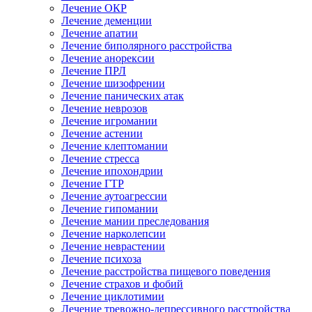
Лечение ОКР
Лечение деменции
Лечение апатии
Лечение биполярного расстройства
Лечение анорексии
Лечение ПРЛ
Лечение шизофрении
Лечение панических атак
Лечение неврозов
Лечение игромании
Лечение астении
Лечение клептомании
Лечение стресса
Лечение ипохондрии
Лечение ГТР
Лечение аутоагрессии
Лечение гипомании
Лечение мании преследования
Лечение нарколепсии
Лечение неврастении
Лечение психоза
Лечение расстройства пищевого поведения
Лечение страхов и фобий
Лечение циклотимии
Лечение тревожно-депрессивного расстройства