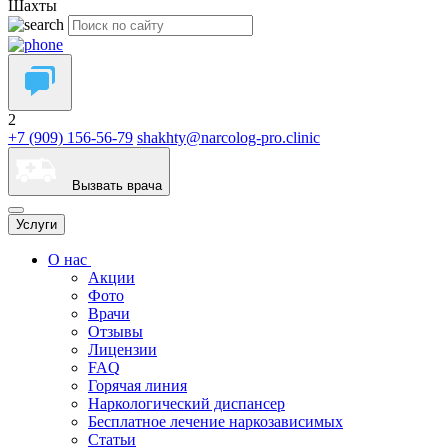
Шахты
2
+7 (909) 156-56-79
shakhty@narcolog-pro.clinic
Вызвать врача
Услуги
О нас
Акции
Фото
Врачи
Отзывы
Лицензии
FAQ
Горячая линия
Наркологический диспансер
Бесплатное лечение наркозависимых
Статьи