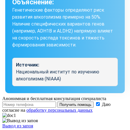
Объяснение:
Генетические факторы определяют риск
развития алкоголизма примерно на 50%.
Наличие специфических вариантов генов
(например, ADH1B и ALDH2) напрямую влияет
на скорость распада токсинов и тяжесть
формирования зависимости.
Источник:
Национальный институт по изучению
алкоголизма (NIAAA)
Анонимная и бесплатная
консультация специалиста
Даю
Получить помощь
согласие на
обработку персональных данных
Вывод из запоя