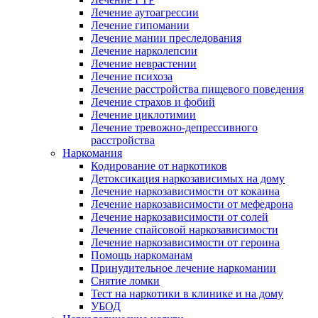
Лечение аутоагрессии
Лечение гипомании
Лечение мании преследования
Лечение нарколепсии
Лечение неврастении
Лечение психоза
Лечение расстройства пищевого поведения
Лечение страхов и фобий
Лечение циклотимии
Лечение тревожно-депрессивного
расстройства
Наркомания
Кодирование от наркотиков
Детоксикация наркозависимых на дому
Лечение наркозависимости от кокаина
Лечение наркозависимости от мефедрона
Лечение наркозависимости от солей
Лечение спайсовой наркозависимости
Лечение наркозависимости от героина
Помощь наркоманам
Принудительное лечение наркомании
Снятие ломки
Тест на наркотики в клинике и на дому
УБОД