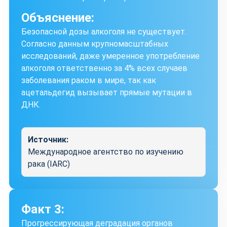
Объяснение:
Безопасной дозы алкоголя не существует.
Согласно данным крупномасштабных
исследований, даже умеренное употребление
алкоголя ответственно за 4% всех случаев
заболевания раком в мире, так как
ацетальдегид вызывает прямые мутации в
ДНК.
Источник:
Международное агентство по изучению
рака (IARC)
Факт 3:
Прогрессирующая деградация органов