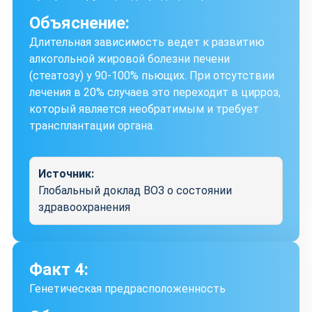
Объяснение:
Длительная зависимость ведет к развитию
алкогольной жировой болезни печени
(стеатозу) у 90-100% пьющих. При отсутствии
лечения в 20% случаев это переходит в цирроз,
который является необратимым и требует
трансплантации органа.
Источник:
Глобальный доклад ВОЗ о состоянии
здравоохранения
Факт 4:
Генетическая предрасположенность