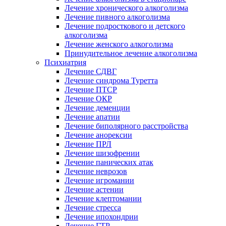
Лечение хронического алкоголизма
Лечение пивного алкоголизма
Лечение подросткового и детского
алкоголизма
Лечение женского алкоголизма
Принудительное лечение алкоголизма
Психиатрия
Лечение СДВГ
Лечение синдрома Туретта
Лечение ПТСР
Лечение ОКР
Лечение деменции
Лечение апатии
Лечение биполярного расстройства
Лечение анорексии
Лечение ПРЛ
Лечение шизофрении
Лечение панических атак
Лечение неврозов
Лечение игромании
Лечение астении
Лечение клептомании
Лечение стресса
Лечение ипохондрии
Лечение ГТР