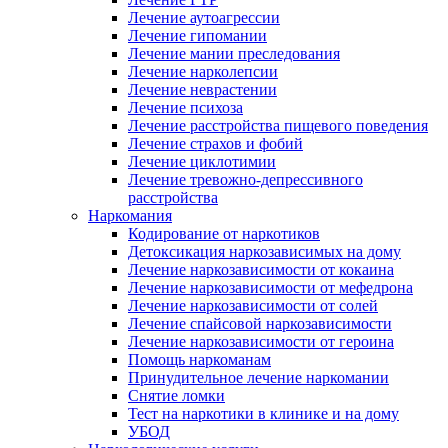
Лечение аутоагрессии
Лечение гипомании
Лечение мании преследования
Лечение нарколепсии
Лечение неврастении
Лечение психоза
Лечение расстройства пищевого поведения
Лечение страхов и фобий
Лечение циклотимии
Лечение тревожно-депрессивного
расстройства
Наркомания
Кодирование от наркотиков
Детоксикация наркозависимых на дому
Лечение наркозависимости от кокаина
Лечение наркозависимости от мефедрона
Лечение наркозависимости от солей
Лечение спайсовой наркозависимости
Лечение наркозависимости от героина
Помощь наркоманам
Принудительное лечение наркомании
Снятие ломки
Тест на наркотики в клинике и на дому
УБОД