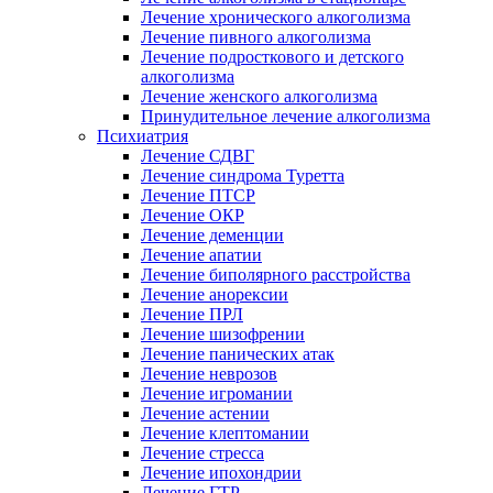
Лечение хронического алкоголизма
Лечение пивного алкоголизма
Лечение подросткового и детского
алкоголизма
Лечение женского алкоголизма
Принудительное лечение алкоголизма
Психиатрия
Лечение СДВГ
Лечение синдрома Туретта
Лечение ПТСР
Лечение ОКР
Лечение деменции
Лечение апатии
Лечение биполярного расстройства
Лечение анорексии
Лечение ПРЛ
Лечение шизофрении
Лечение панических атак
Лечение неврозов
Лечение игромании
Лечение астении
Лечение клептомании
Лечение стресса
Лечение ипохондрии
Лечение ГТР