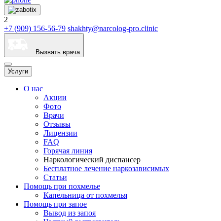
2
+7 (909) 156-56-79
shakhty@narcolog-pro.clinic
Вызвать врача
Услуги
О нас
Акции
Фото
Врачи
Отзывы
Лицензии
FAQ
Горячая линия
Наркологический диспансер
Бесплатное лечение наркозависимых
Статьи
Помощь при похмелье
Капельница от похмелья
Помощь при запое
Вывод из запоя