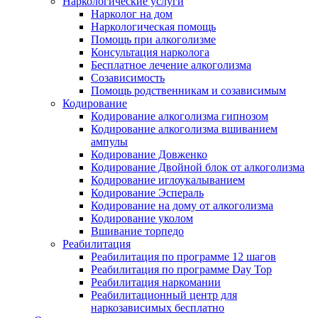
Наркологические услуги
Нарколог на дом
Наркологическая помощь
Помощь при алкоголизме
Консультация нарколога
Бесплатное лечение алкоголизма
Созависимость
Помощь родственникам и созависимым
Кодирование
Кодирование алкоголизма гипнозом
Кодирование алкоголизма вшиванием
ампулы
Кодирование Довженко
Кодирование Двойной блок от алкоголизма
Кодирование иглоукалыванием
Кодирование Эспераль
Кодирование на дому от алкоголизма
Кодирование уколом
Вшивание торпедо
Реабилитация
Реабилитация по программе 12 шагов
Реабилитация по программе Day Top
Реабилитация наркомании
Реабилитационный центр для
наркозависимых бесплатно