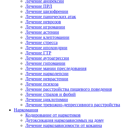
Лечение анорексии
Лечение ПРЛ
Лечение шизофрении
Лечение панических атак
Лечение неврозов
Лечение игромании
Лечение астении
Лечение клептомании
Лечение стресса
Лечение ипохондрии
Лечение ГТР
Лечение аутоагрессии
Лечение гипомании
Лечение мании преследования
Лечение нарколепсии
Лечение неврастении
Лечение психоза
Лечение расстройства пищевого поведения
Лечение страхов и фобий
Лечение циклотимии
Лечение тревожно-депрессивного расстройства
Наркомания
Кодирование от наркотиков
Детоксикация наркозависимых на дому
Лечение наркозависимости от кокаина